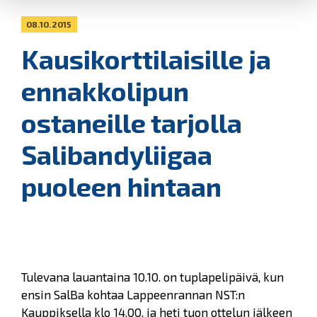
08.10.2015
Kausikorttilaisille ja
ennakkolipun
ostaneille tarjolla
Salibandyliigaa
puoleen hintaan
Tulevana lauantaina 10.10. on tuplapelipäivä, kun
ensin SalBa kohtaa Lappeenrannan NST:n
Kauppiksella klo 14.00, ja heti tuon ottelun jälkeen