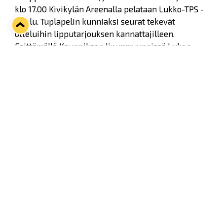
klo 17.00 Kivikylän Areenalla pelataan Lukko-TPS -
ottelu. Tuplapelin kunniaksi seurat tekevät
otteluihin lipputarjouksen kannattajilleen.
Esittämällä Kauppiksen lipunmyynnissä Lukon
kausikortin tai ennakkoon ostetun ottelulipun TPS
-peliin, SalBa tarjoaa normaalihintaisesta
aikuisten lipusta 5 €:n alennuksen.
Vastaavasti SalBan kausikortilla, tai NST-ottelun
lipulla, saat Äijänsuon B5 -katsomon
normaalihintaisesta aikuisten lipusta 5 €:n
alennuksen. Tarjoushintaisia lippuja Lukko-TPS -
otteluun voit ostaa Lukon toimistolta osoitteesta
Kuninkaankatu 3, tai hallin lipunmyynnistä.
Tervetuloa viihtymään ja kannustamaan
paikalliset seurat voittoon! Edut voimassa vain