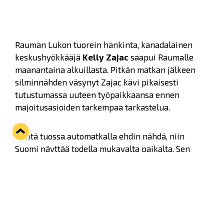
Rauman Lukon tuorein hankinta, kanadalainen
keskushyökkääjä
Kelly Zajac
saapui Raumalle
maanantaina alkuillasta. Pitkän matkan jälkeen
silminnähden väsynyt Zajac kävi pikaisesti
tutustumassa uuteen työpaikkaansa ennen
majoitusasioiden tarkempaa tarkastelua.
- Mitä tuossa automatkalla ehdin nähdä, niin
Suomi näyttää todella mukavalta paikalta. Sen
tiedän, että Rauma on todellinen kiekkokaupunki
ja olen kuullut tästä paikasta pelkästään hyvää.
Kannattajat suhtautuvat täällä jääkiekkoon
kuulemma suurella intohimolla, joten odotankin
innolla pääseväni starttaamaan pelini täällä, Zajac
sanoi.