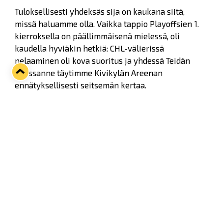
Tuloksellisesti yhdeksäs sija on kaukana siitä,
missä haluamme olla. Vaikka tappio Playoffsien 1.
kierroksella on päällimmäisenä mielessä, oli
kaudella hyviäkin hetkiä: CHL-välierissä
pelaaminen oli kova suoritus ja yhdessä Teidän
kanssanne täytimme Kivikylän Areenan
ennätyksellisesti seitsemän kertaa.
Työt ensi kautta varten ovat jatkuneet heti.
Käymme sisäisesti omien prosessiemme kautta
asiat tarkasti läpi, jotta tiedämme missä
onnistuimme ja missä epäonnistuimme. Korjaavat
toimenpiteet teemme tämän prosessin perusteella.
Joukkueeseen on tulossa muutoksia ja sen
rakentamisen suhteen olemme hyvässä
tilanteessa. Joukkuetta koskevista uutisista lisää