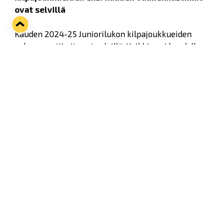
ovat selvillä
Kauden 2024-25 Juniorilukon kilpajoukkueiden
valmennustiimit ovat selvillä. Kaikki ensi kaudella
kilpajoukkueissa valmentavat valmentajat ovat
olleet Lukon toiminnassa mukana jo kuluvallakin
kaudella.
Viime kaudella U18-joukkuetta valmentaneet
Ville-Vesa Vainiola
ja
Jyri Niemi
ottavat
vastuulleen U20-joukkueen. Tällä kaudella U20-
joukkuetta valmentaneet
Jarno Mensonen
ja
Iiro
Vehmanen
luotsaavat ensi kaudella vastaavasti
U18-joukkuetta.
Lukon U16-joukkue jatkaa tutussa komennossa,
kun
Paavo Nurmi
ja
Sami Torkki
jatkavat