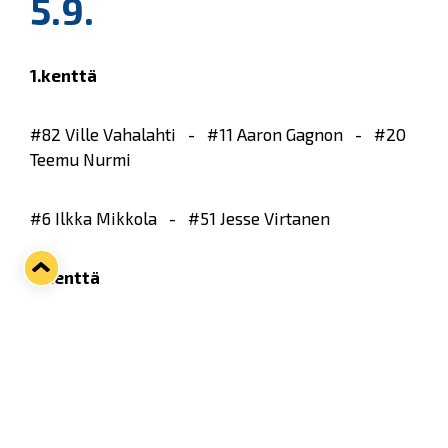
5.9.
1.kenttä
#82 Ville Vahalahti - #11 Aaron Gagnon - #20
Teemu Nurmi
#6 Ilkka Mikkola - #51 Jesse Virtanen
2.kenttä
#47 Janne Lahti - #80 Henrik Koivisto #22 Toni
Koivisto
#28 Janne Niskala - #55 Harri Tikkanen