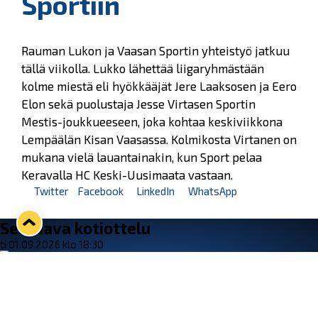
Sportiin
Rauman Lukon ja Vaasan Sportin yhteistyö jatkuu
tällä viikolla. Lukko lähettää liigaryhmästään
kolme miestä eli hyökkääjät Jere Laaksosen ja Eero
Elon sekä puolustaja Jesse Virtasen Sportin
Mestis-joukkueeseen, joka kohtaa keskiviikkona
Lempäälän Kisan Vaasassa. Kolmikosta Virtanen on
mukana vielä lauantainakin, kun Sport pelaa
Keravalla HC Keski-Uusimaata vastaan.
Twitter
Facebook
LinkedIn
WhatsApp
Seuraava kotiottelu
ti 01.09.2026 klo 18:30
VS
Lukko — Ilves
Osta liput