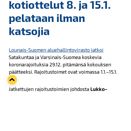
kotiottelut 8. ja 15.1.
pelataan ilman
katsojia
Lounais-Suomen aluehallintovirasto jatkoi
Satakuntaa ja Varsinais-Suomea koskevia
koronarajoituksia 29.12. pitämänsä kokouksen
päätteeksi. Rajoitustoimet ovat voimassa 1.1.–15.1.
Jatkettujen rajoitustoimien johdosta
Lukko–
SaiPa-ottelu 8.1.
ja
Lukko–Kärpät-ottelu 15.1.
pelataan ilman yleisöä. Molemmat ottelut
siirretään alkavaksi
jo kello 15
. Lisäksi
HPK–Lukko
14.1.
pelataan
kello 17
.