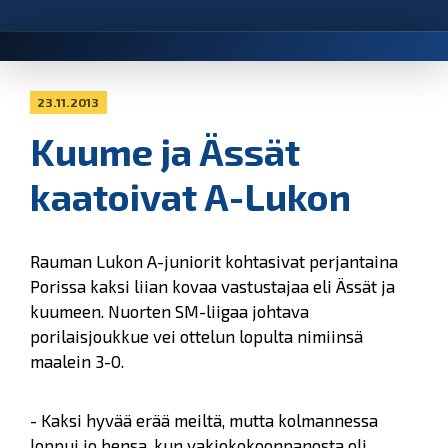
23.11.2013
Kuume ja Ässät
kaatoivat A-Lukon
Rauman Lukon A-juniorit kohtasivat perjantaina
Porissa kaksi liian kovaa vastustajaa eli Ässät ja
kuumeen. Nuorten SM-liigaa johtava
porilaisjoukkue vei ottelun lopulta nimiinsä
maalein 3-0.
- Kaksi hyvää erää meiltä, mutta kolmannessa
loppui jo bensa, kun vakiokokoonpanosta oli