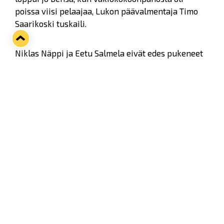
poissa viisi pelaajaa, Lukon päävalmentaja Timo
Saarikoski tuskaili.
Niklas Näppi ja Eetu Salmela eivät edes pukeneet
kuumeilun takia ja toisella erätauolla
kokoonpanosta pois vielä kolme muuta miestä eli
Aleksi Saarela, Jere Friberg ja Juho Suominen.
Twitter
Facebook
LinkedIn
WhatsApp
Seuraava kotiottelu
pe 07.08.2026 klo 10:00
VS
Lukko — Ässät
Osta liput
Tuoreimmat uutiset
Kiekko-Espoo voittaa historian ensimmäisen naisten