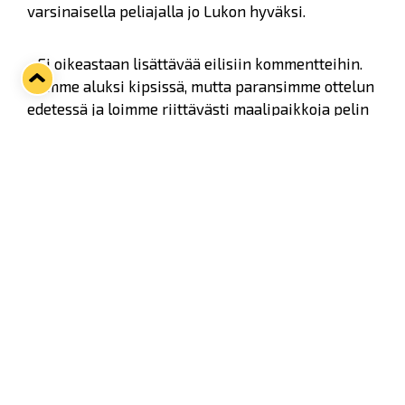
varsinaisella peliajalla jo Lukon hyväksi.
- Ei oikeastaan lisättävää eilisiin kommentteihin.
Olimme aluksi kipsissä, mutta paransimme ottelun
edetessä ja loimme riittävästi maalipaikkoja pelin
voittamiseen. Kaksi ylivoimamaalia oli hyvä määrä,
toki olisi voinut tulla enemmänkin, päävalmentaja
Pekka Virta kommentoi.
Ässiä vastaan Lukon liukkaat laiturit Toni Koivisto,
Janne Keränen ja erityisesti Justin Danforth olivat
pelipäällä, vaikka jälkimmäiselle ei tehomerkintöjä
vielä syntynytkään. Lukossakin pelanneen Ville
Niemisen valmentama Pelicans hävisi Vaasassa
päästäen kaksi maalia alivoimalla. Raumalaisten
ylivoima taas kulki eilen kohtuullisen hyvin ja
tuloksena olikin kaksi ylivoimamaalia.