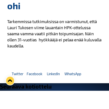
ohi
Tarkemmissa tutkimuksissa on varmistunut, että
Lauri Tukosen viime lauantain HPK-ottelussa
saama vamma vaatii pitkän toipumisajan. Näin
ollen 31-vuotias hyökkääjä ei pelaa enää kuluvalla
kaudella.
Twitter
Facebook
LinkedIn
WhatsApp
Seuraava kotiottelu
ti 01.09.2026 klo 18:30
VS