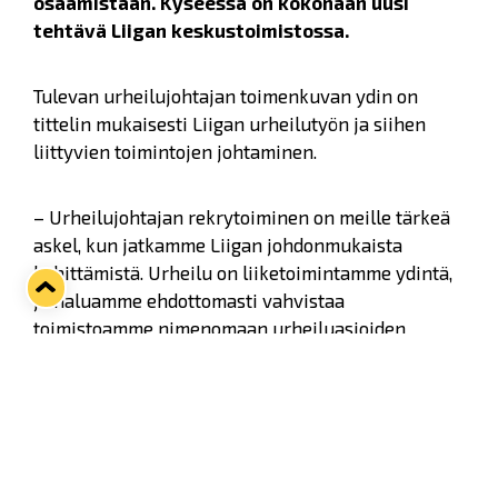
osaamistaan. Kyseessä on kokonaan uusi
tehtävä Liigan keskustoimistossa.
Tulevan urheilujohtajan toimenkuvan ydin on
tittelin mukaisesti Liigan urheilutyön ja siihen
liittyvien toimintojen johtaminen.
– Urheilujohtajan rekrytoiminen on meille tärkeä
askel, kun jatkamme Liigan johdonmukaista
kehittämistä. Urheilu on liiketoimintamme ydintä,
ja haluamme ehdottomasti vahvistaa
toimistoamme nimenomaan urheiluasioiden
osaajalla, sanoo Liigan toimitusjohtaja Kati
Kivimäki.
Urheilujohtajan toimenkuvaan kuuluu muun
muassa Liigan urheilu- ja valmennusosaamisen