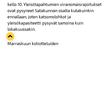
kello 10. Yleisötapahtumien viranomaisrajoitukset
ovat pysyneet Satakunnan osalta kutakuinkin
ennallaan, joten katsomolohkot ja
yleisökapasiteetti pysyvät samoina kuin
lokakuussakin.
Marraskuun kotiotteluiden
lippukäytäntöihin olemme tehneet pari muutosta:
- Alle 5-vuotiaat eivät tarvitse lippua aikuisen
seurassa (ns. sylipaikka)
- Lasten lippu kattaa ikävuodet 5–17. Lasten lippu
on saatavilla nyt myös D1–D3-katsomoihin
Suosittelemme vahvasti jatkossakin
kaikkia Kivikylän Areenassa otteluiltana asioivia
pitämään kasvomaskeja yllään, pesemään ja