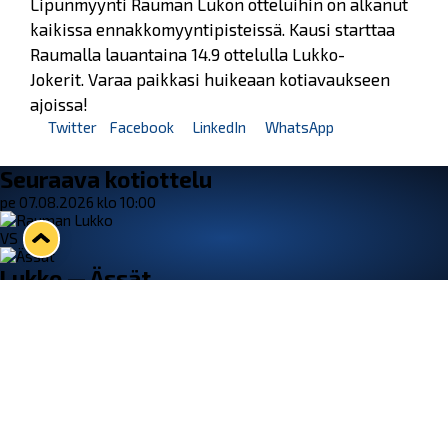
Lipunmyynti Rauman Lukon otteluihin on alkanut
kaikissa ennakkomyyntipisteissä. Kausi starttaa
Raumalla lauantaina 14.9 ottelulla Lukko-
Jokerit. Varaa paikkasi huikeaan kotiavaukseen
ajoissa!
Twitter
Facebook
LinkedIn
WhatsApp
Seuraava kotiottelu
pe 07.08.2026 klo 10:00
VS
Lukko — Ässät
Osta liput
Tuoreimmat uutiset
Pitsiturnauksen päiväliput on loppuunmyyty – Pitsitunnelmaan
pääset myös Marina Vistan terassilla
Lue juttu »
Lukko ja pirkanmaalainen vaatevalmistaja Nousu yhteistyöhön
Lue juttu »