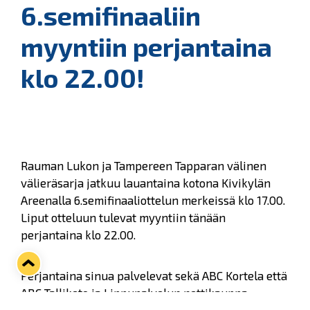
6.semifinaaliin
myyntiin perjantaina
klo 22.00!
Rauman Lukon ja Tampereen Tapparan välinen
välieräsarja jatkuu lauantaina kotona Kivikylän
Areenalla 6.semifinaaliottelun merkeissä klo 17.00.
Liput otteluun tulevat myyntiin tänään
perjantaina klo 22.00.
Perjantaina sinua palvelevat sekä ABC Kortela että
ABC Talliketo ja Lippupalvelun nettikauppa.