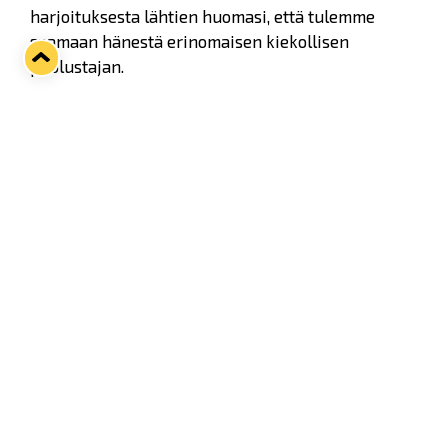
harjoituksesta lähtien huomasi, että tulemme
saamaan hänestä erinomaisen kiekollisen
puolustajan.
- Hänestä jää vain sellainen fiilis, että kiekko on
Robinin kaveri. Ne ovat ikäänkuin yhtä ja
pelaaminen on todella sulavaa kiekon kanssa.
Silloin kun on järkevää syöttää se lyhyt syöttö, niin
hän sen syöttää, mutta on erinomainen
syöttämään tilanteisiin, jonka seurauksena
voitamme vastustajan. Tavallaan pääsemme hyviin
hyökkäyksiin kun Pressin avaussyöttö on ollut
oikea-aikainen.
Robin Press.
Elmeri Elo