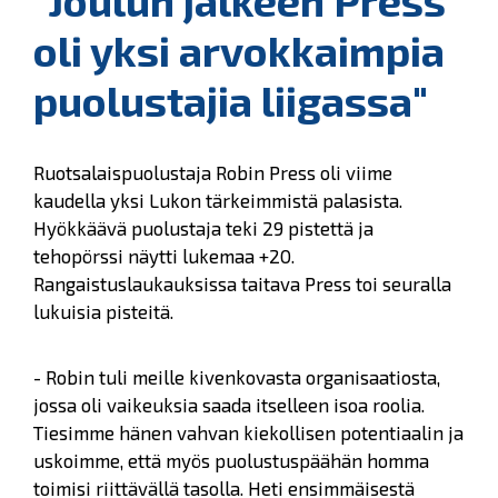
"Joulun jälkeen Press
oli yksi arvokkaimpia
puolustajia liigassa"
Ruotsalaispuolustaja Robin Press oli viime
kaudella yksi Lukon tärkeimmistä palasista.
Hyökkäävä puolustaja teki 29 pistettä ja
tehopörssi näytti lukemaa +20.
Rangaistuslaukauksissa taitava Press toi seuralla
lukuisia pisteitä.
- Robin tuli meille kivenkovasta organisaatiosta,
jossa oli vaikeuksia saada itselleen isoa roolia.
Tiesimme hänen vahvan kiekollisen potentiaalin ja
uskoimme, että myös puolustuspäähän homma
toimisi riittävällä tasolla. Heti ensimmäisestä