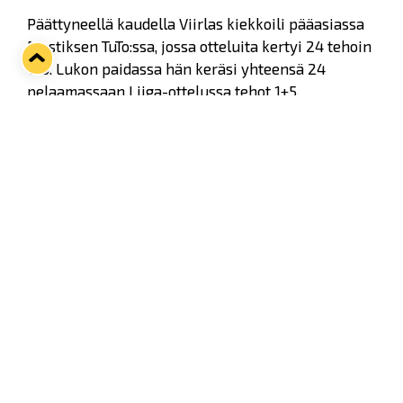
Päättyneellä kaudella Viirlas kiekkoili pääasiassa
Mestiksen TuTo:ssa, jossa otteluita kertyi 24 tehoin
1+5. Lukon paidassa hän keräsi yhteensä 24
pelaamassaan Liiga-ottelussa tehot 1+5,
pudotuspelejä tilille kertyi edelliskaudelta 14,
joissa hän viimeisteli yhden maalin ja antoi yhden
maaliin johtaneen syötön.
Twitter
Facebook
LinkedIn
WhatsApp
Seuraava kotiottelu
ti 01.09.2026 klo 18:30
VS
Lukko — Ilves
Osta liput
Tuoreimmat uutiset
33. Pitsiturnaus päätökseen – HPK nappasi Knypyl-pystin