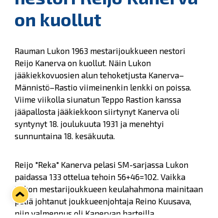
on kuollut
Rauman Lukon 1963 mestarijoukkueen nestori
Reijo Kanerva on kuollut. Näin Lukon
jääkiekkovuosien alun tehoketjusta Kanerva–
Männistö–Rastio viimeinenkin lenkki on poissa.
Viime viikolla siunatun Teppo Rastion kanssa
jääpallosta jääkiekkoon siirtynyt Kanerva oli
syntynyt 18. joulukuuta 1931 ja menehtyi
sunnuntaina 18. kesäkuuta.
Reijo "Reka" Kanerva pelasi SM-sarjassa Lukon
paidassa 133 ottelua tehoin 56+46=102. Vaikka
Lukon mestarijoukkueen keulahahmona mainitaan
peliä johtanut joukkueenjohtaja Reino Kuusava,
niin valmennus oli Kanervan harteilla.