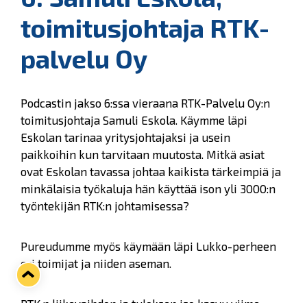
toimitusjohtaja RTK-
palvelu Oy
Podcastin jakso 6:ssa vieraana RTK-Palvelu Oy:n
toimitusjohtaja Samuli Eskola. Käymme läpi
Eskolan tarinaa yritysjohtajaksi ja usein
paikkoihin kun tarvitaan muutosta. Mitkä asiat
ovat Eskolan tavassa johtaa kaikista tärkeimpiä ja
minkälaisia työkaluja hän käyttää ison yli 3000:n
työntekijän RTK:n johtamisessa?
Pureudumme myös käymään läpi Lukko-perheen
eri toimijat ja niiden aseman.
RTK:n liikevaihdon ja tuloksen iso kasvu viime