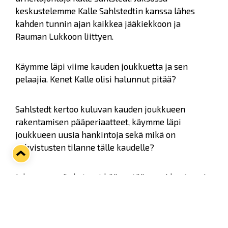
keskustelemme Kalle Sahlstedtin kanssa lähes
kahden tunnin ajan kaikkea jääkiekkoon ja
Rauman Lukkoon liittyen.
Käymme läpi viime kauden joukkuetta ja sen
pelaajia. Kenet Kalle olisi halunnut pitää?
Sahlstedt kertoo kuluvan kauden joukkueen
rakentamisen pääperiaatteet, käymme läpi
joukkueen uusia hankintoja sekä mikä on
vahvistusten tilanne tälle kaudelle?
Jaksossa myös katseet käännetään ensi kauteen ja
joukkueen rakentumiseen. Kertoo urheilujohtaja
pienen paljastuksenkin. Myös suomi-kiekon
tulevat isot muutokset puhututtavat.
Kuulijakysymyksiä tuli valtava määrä.