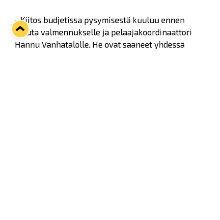
- Kiitos budjetissa pysymisestä kuuluu ennen
muuta valmennukselle ja pelaajakoordinaattori
Hannu Vanhatalolle. He ovat saaneet yhdessä
kasaan joukkueen, joka on ehtinyt osoittaa myös
kilpailukykynsä. Panos ja tuotos on nyt kohdallaan,
jatkaa Rajala.
Twitter
Facebook
LinkedIn
WhatsApp
Seuraava kotiottelu
pe 07.08.2026 klo 10:00
VS
Lukko — Ässät
Osta liput
Tuoreimmat uutiset
Pitsiturnauksen päiväliput on loppuunmyyty – Pitsitunnelmaan
pääset myös Marina Vistan terassilla