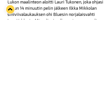
Lukon maalinteon aloitti Lauri Tukonen, joka ohjasi
reilun 14 minuutin pelin jälkeen Ilkka Mikkolan
siniviivalaukauksen ohi Bluesin norjalaisvahti
Lars Voldenin. Miesylivoimalla syntyneen maalin
toiseksi syöttäjäksi merkittiin Toni Koivisto.
Twitter
Facebook
LinkedIn
WhatsApp
Seuraava kotiottelu
pe 07.08.2026 klo 10:00
VS
Lukko — Ässät
Osta liput
Tuoreimmat uutiset
Kiekko-Espoo voittaa historian ensimmäisen naisten
Pitsiturnauksen
Lue juttu »
Pitsiturnauksen päiväliput on loppuunmyyty – Pitsitunnelmaan