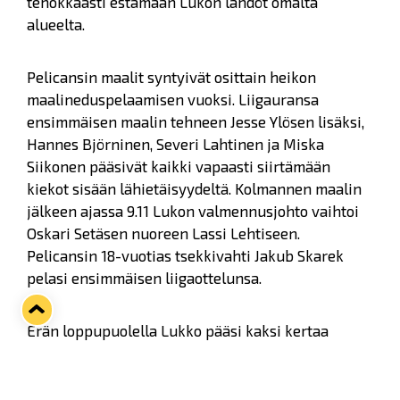
tehokkaasti estämään Lukon lähdöt omalta
alueelta.
Pelicansin maalit syntyivät osittain heikon
maalineduspelaamisen vuoksi. Liigauransa
ensimmäisen maalin tehneen Jesse Ylösen lisäksi,
Hannes Björninen, Severi Lahtinen ja Miska
Siikonen pääsivät kaikki vapaasti siirtämään
kiekot sisään lähietäisyydeltä. Kolmannen maalin
jälkeen ajassa 9.11 Lukon valmennusjohto vaihtoi
Oskari Setäsen nuoreen Lassi Lehtiseen.
Pelicansin 18-vuotias tsekkivahti Jakub Skarek
pelasi ensimmäisen liigaottelunsa.
Erän loppupuolella Lukko pääsi kaksi kertaa
pelaamaan ylivoimaa, mutta eilisen kaltaiseen
pyöritykseen Lukko ei kyennyt eikä
kavennusmaali nähnyt päivänvaloa ennen