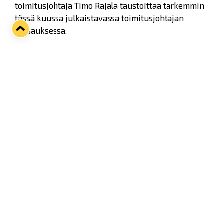
toimitusjohtaja Timo Rajala taustoittaa tarkemmin
tässä kuussa julkaistavassa toimitusjohtajan
katsauksessa.
Aiheesta luettavissa lisää myös huomisessa Länsi-
Suomessa.
Twitter
Facebook
LinkedIn
WhatsApp
Seuraava kotiottelu
pe 07.08.2026 klo 10:00
VS
Lukko — Ässät
Osta liput
Tuoreimmat uutiset
Kiekko-Espoo voittaa historian ensimmäisen naisten
Pitsiturnauksen
Lue juttu »