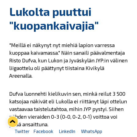
Lukolta puuttui
"kuopankaivajia"
"Meillä ei näkynyt nyt miehiä lapion varressa
kuoppaa kaivamassa." Näin sanaili päävalmentaja
Risto Dufva, kun Lukon ja Jyväskylän JYP:in välinen
liigaottelu oli päättynyt tiistaina Kivikylä
Areenalla.
Dufva luonnehti kielikuvin sen, minkä reilut 3 500
katsojaa näkivät eli Lukolla ei riittänyt läpi ottelun
vastaavaa taistelutahtoa, mihin JYP pystyi. Siihen
nähden vieraiden 0-3 (0-0, 0-2, 0-1) voittoa voi
pitää ansaittuna.
Twitter
Facebook
LinkedIn
WhatsApp