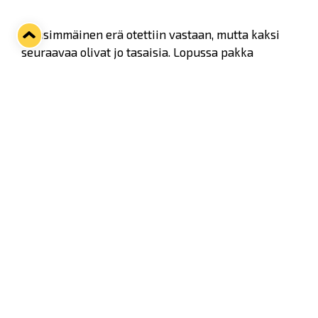
- Ensimmäinen erä otettiin vastaan, mutta kaksi
seuraavaa olivat jo tasaisia. Lopussa pakka
kuitenkin hajosi, kun pelaajat odottivat jo
jatkoaikaa, Lukon päävalmentaja Samu Isosalo
tiivisti.
Twitter
Facebook
LinkedIn
WhatsApp
Seuraava kotiottelu
ti 01.09.2026 klo 18:30
VS
Lukko — Ilves
Osta liput
Tuoreimmat uutiset
33. Pitsiturnaus päätökseen – HPK nappasi Knypyl-pystin
Lue juttu »