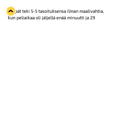
Kärpät teki 5-5 tasoituksensa ilman maalivahtia,
kun peliaikaa oli jäljellä enää minuutti ja 29
sekuntia. 5-6 voittomaali syntyi sitten alivoimalla
kellon näyttäessä aikaa 59.51.
Twitter
Facebook
LinkedIn
WhatsApp
Seuraava kotiottelu
pe 07.08.2026 klo 10:00
VS
Lukko — Ässät
Osta liput
Tuoreimmat uutiset
Kiekko-Espoo voittaa historian ensimmäisen naisten
Pitsiturnauksen
Lue juttu »
Pitsiturnauksen päiväliput on loppuunmyyty – Pitsitunnelmaan