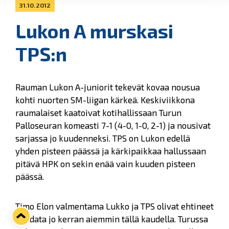
31.10.2012
Lukon A murskasi
TPS:n
Rauman Lukon A-juniorit tekevät kovaa nousua
kohti nuorten SM-liigan kärkeä. Keskiviikkona
raumalaiset kaatoivat kotihallissaan Turun
Palloseuran komeasti 7-1 (4-0, 1-0, 2-1) ja nousivat
sarjassa jo kuudenneksi. TPS on Lukon edellä
yhden pisteen päässä ja kärkipaikkaa hallussaan
pitävä HPK on sekin enää vain kuuden pisteen
päässä.
Timo Elon valmentama Lukko ja TPS olivat ehtineet
kohdata jo kerran aiemmin tällä kaudella. Turussa