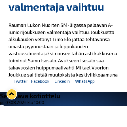
valmentaja vaihtuu
Rauman Lukon Nuorten SM-liigassa pelaavan A-
juniorijoukkueen valmentaja vaihtuu. Joukkuetta
alkukauden vetänyt Timo Elo jättää tehtävänsä
omasta pyynnöstään ja loppukauden
vastuuvalmentajaksi nousee tähän asti kakkosena
toiminut Samu Isosalo. Avukseen Isosalo saa
takavuosien huippumaalivahti Mikael Vuorion.
Joukkue sai tietää muutoksista keskiviikkoaamuna
Twitter
Facebook
LinkedIn
WhatsApp
Seuraava kotiottelu
pe 07.08.2026 klo 10:00
VS
Lukko — Ässät