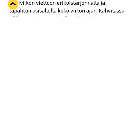
Pitsiviikon viettoon erikoistarjonnalla ja
tapahtumasisällöllä koko viikon ajan. Kahvilassa
pääsee nauttimaan kesäisistä herkuista rennossa
tunnelmassa.
Viikon aikana Kaffella vierailee myös Rauman
Lukon fanituotteiden pop up -myymälä, joka tuo
mukanaan kattavan valikoiman seuran
fanituotteita.
Ganalin Kaffen tarjonta Pitsiviikon (22.-24.7.)
aikana sisältää muun muassa:
Jäätelöä useissa eri mauissa
Herkullisia vohveleita
Kahvia sekä kylmänä, että kuumana
Virvoitusjuomia