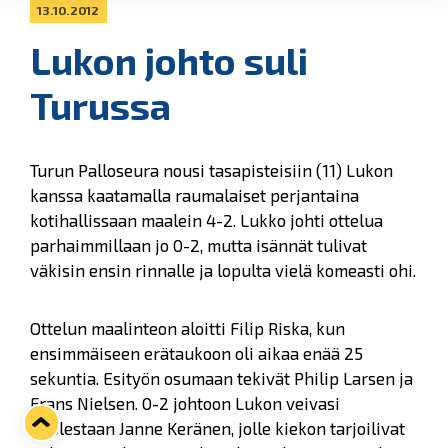
13.10.2012
Lukon johto suli
Turussa
Turun Palloseura nousi tasapisteisiin (11) Lukon
kanssa kaatamalla raumalaiset perjantaina
kotihallissaan maalein 4-2. Lukko johti ottelua
parhaimmillaan jo 0-2, mutta isännät tulivat
väkisin ensin rinnalle ja lopulta vielä komeasti ohi.
Ottelun maalinteon aloitti Filip Riska, kun
ensimmäiseen erätaukoon oli aikaa enää 25
sekuntia. Esityön osumaan tekivät Philip Larsen ja
Frans Nielsen. 0-2 johtoon Lukon veivasi
puolestaan Janne Keränen, jolle kiekon tarjoilivat