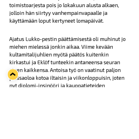
toimistoarjesta pois jo lokakuun alusta alkaen,
jolloin hän siirtyy vanhempainvapaalle ja
käyttämään loput kertyneet lomapäivät.
Ajatus Lukko-pestin päättämisestä oli muhinut jo
miehen mielessä jonkin aikaa. Viime kevään
kultamitalijuhlien myötä päätös kuitenkin
kirkastui ja Eklöf tunteekin antaneensa seuran
eteen kaikkensa. Antoisa työ on vaatinut paljon
poissaoloa kotoa iltaisin ja viikonloppuisin, joten
nyt diplomi-insinööri ja kauppatieteiden
maisteri haluaakin omistaa aikansa vaimolleen ja
1-vuotiaalle tyttärelleen.
Tulevista työkuvioista Eklöf ei tiedä vielä mitään,
eikä omien sanojensa mukaan haluaisikaan tietää.
Todennäköisesti kuitenkin uusi työnantaja löytyy