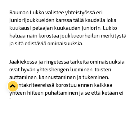
Rauman Lukko valistee yhteistyössä eri
juniorijoukkueiden kanssa tällä kaudella joka
kuukausi pelaajan kuukauden juniorin. Lukko
haluaa näin korostaa joukkueurheilun merkitystä
ja sitä edistäviä ominaisuuksia.
Jääkiekossa ja ringetessä tärkeitä ominaisuuksia
ovat hyvän yhteishengen luominen, toisten
auttaminen, kannustaminen ja tukeminen.
Valintakriteereissä korostuu ennen kaikkea
yhteen hiileen puhaltaminen ja se että ketään ei
kiusata.
Kuukauden juniorin palkitaan aina seuraavan
kuun Lukon liigajoukkueen kotiottelussa jäällä.