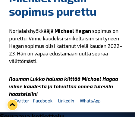
sopimus purettu
Norjalaishyökkääjä
Michael Hagan
sopimus on
purettu. Viime kaudeksi sinikeltaisiin siirtyneen
Hagan sopimus olisi kattanut vielä kauden 2022–
23. Hän on vapaa edustamaan uutta seuraa
välittömästi.
Rauman Lukko haluaa kiittää Michael Hagaa
viime kaudesta ja toivottaa onnea tuleviin
haasteisiin!
Twitter
Facebook
LinkedIn
WhatsApp
Seuraava kotiottelu
pe 07.08.2026 klo 10:00
VS