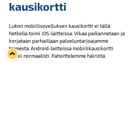
kausikortti
Lukon mobiilisovelluksen kausikortti ei tällä
hetkellä toimi iOS-laitteissa. Vikaa paikannetaan ja
korjataan parhaillaan palveluntarjoajamme
toimesta. Android-laitteissa mobiilikausikortti
toimii normaalisti. Pahoittelemme häiriötä.
Pyydämmekin kaikkia iPhonea käyttäviä
kausikorttilaisia ottamaan tänään torstaina
Kivikylän Areenalle fyysisen kausikortin mukaan.
Voimassa oleva kausikortti oikeuttaa
sisäänpääsyyn Lukon CHL-kotiotteluihin ellei
kausikortin haltija ole CHL-otteluita erikseen
rajannut kausikortistaan pois.
Twitter
Facebook
LinkedIn
WhatsApp