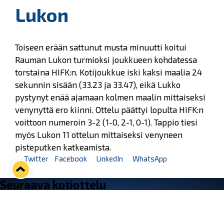
Lukon
Toiseen erään sattunut musta minuutti koitui
Rauman Lukon turmioksi joukkueen kohdatessa
torstaina HIFK:n. Kotijoukkue iski kaksi maalia 24
sekunnin sisään (33.23 ja 33.47), eikä Lukko
pystynyt enää ajamaan kolmen maalin mittaiseksi
venynyttä ero kiinni. Ottelu päättyi lopulta HIFK:n
voittoon numeroin 3-2 (1-0, 2-1, 0-1). Tappio tiesi
myös Lukon 11 ottelun mittaiseksi venyneen
pisteputken katkeamista.
Twitter
Facebook
LinkedIn
WhatsApp
Seuraava kotiottelu
ti 01.09.2026 klo 18:30
VS