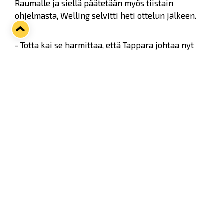
Raumalle ja siellä päätetään myös tiistain
ohjelmasta, Welling selvitti heti ottelun jälkeen.
- Totta kai se harmittaa, että Tappara johtaa nyt
otteluvoitoin 1-0, mutta sillä ei ole käytännössä
mitään merkitystä. Jatkopaikkaan tarvitaan neljä
voittoa, hän painotti.
Twitter
Facebook
LinkedIn
WhatsApp
Seuraava kotiottelu
ti 01.09.2026 klo 18:30
VS
Lukko — Ilves
Osta liput
Tuoreimmat uutiset
33. Pitsiturnaus päätökseen – HPK nappasi Knypyl-pystin
Lue juttu »