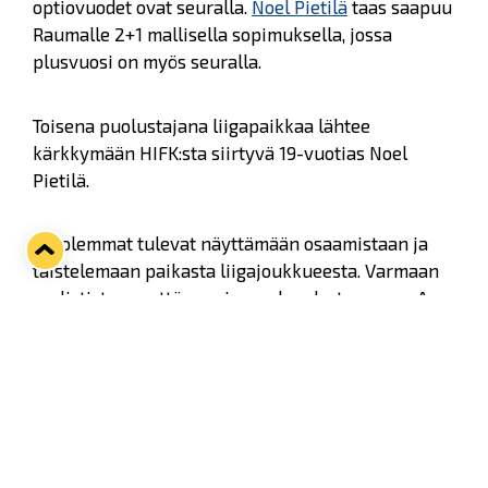
optiovuodet ovat seuralla.
Noel Pietilä
taas saapuu
Raumalle 2+1 mallisella sopimuksella, jossa
plusvuosi on myös seuralla.
Toisena puolustajana liigapaikkaa lähtee
kärkkymään HIFK:sta siirtyvä 19-vuotias Noel
Pietilä.
- Molemmat tulevat näyttämään osaamistaan ja
taistelemaan paikasta liigajoukkueesta. Varmaan
realistista on, että suurin osa kaudesta menee A-
junioreissa. Ei näistä kuitenkaan koskaan tiedä
sillä nuoret jätkät voivat kehittyä nopeasti
eteenpäin, urheilujohtaja Sahlstedt kertoo.
- Kaksi nuorta potentiaalista liigapelaajaa lisää
organisaatioon tappelemaan pelipaikasta. Sen aika