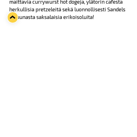
maittavia currywurst hot dogeja, ylätorin cafesta
herkullisia pretzeleitä sekä luonnollisesti Sandels
Saluunasta saksalaisia erikoisoluita!
Myös Aura Loungen menu on muokattu
juhlatunnelmaan sopivaksi: tarjolla on
bratwurstia, oluessa haudutettuja lihapyöryköitä,
porsaankylkeä, omenastruudelia ja monia muita
herkkuja.
Katso koko menu alta.
Lukko-perheen olohuoneen ovet avautuvat
perjantaina kello 17.30 ja Lukko–Pelicans-matsin
alkushow tärähtää käyntiin kello 18.15 – saavu siis
hyvissä ajoin paikalle ja heittäydy Octoberfestin
meininkiin!
Liput:
https://www.ticketmaster.fi/event/lukk