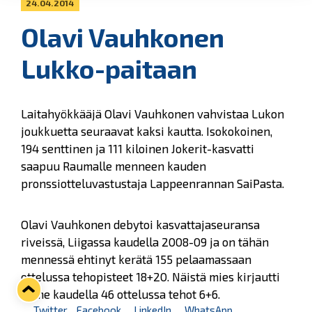
24.04.2014
Olavi Vauhkonen
Lukko-paitaan
Laitahyökkääjä Olavi Vauhkonen vahvistaa Lukon
joukkuetta seuraavat kaksi kautta. Isokokoinen,
194 senttinen ja 111 kiloinen Jokerit-kasvatti
saapuu Raumalle menneen kauden
pronssiotteluvastustaja Lappeenrannan SaiPasta.
Olavi Vauhkonen debytoi kasvattajaseuransa
riveissä, Liigassa kaudella 2008-09 ja on tähän
mennessä ehtinyt kerätä 155 pelaamassaan
ottelussa tehopisteet 18+20. Näistä mies kirjautti
viime kaudella 46 ottelussa tehot 6+6.
Twitter
Facebook
LinkedIn
WhatsApp