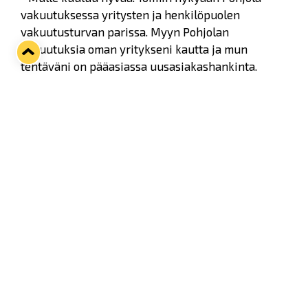
vakuutuksessa yritysten ja henkilöpuolen
vakuutusturvan parissa. Myyn Pohjolan
vakuutuksia oman yritykseni kautta ja mun
tehtäväni on pääasiassa uusasiakashankinta.
Ammattijääkiekkoilijan ja yrittäjän arjessa on
paljon yhtäläisyyksiä. Elannon rakentaminen on
pitkälti omasta tekemisestä kiinni.
- Jääkiekkoilijan uran jälkeen tilanteeni oli sikäli
hyvä, että verkostoni Raumalla oli laaja. Mulla oli
eri vaihtoehtoja mihin suuntaan lähteä
rakentamaan uran jälkeistä elämää. Yrittäjän arki
sopii minulle erinomaisesti, koska en halua enkä
pystyisi olemaan yhdessä paikkaa 8 tuntia
päivässä. Jos kalenterissani on tyhjää, voin viettää
sen ajan vaikka lapsieni kanssa, kolmen lapsen isä