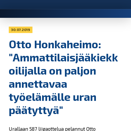
30.07.2019
Otto Honkaheimo:
"Ammattilaisjääkiekk
oilijalla on paljon
annettavaa
työelämälle uran
päätyttyä"
Urallaan 587 liigaottelua pelannut Otto