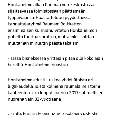
Honkaheimo alkaa Rauman ydinkeskustassa
sijaitsevassa toimistossaan päättämään
työpäiväänsä. Haastatteluun pyydettäessä
kannattajaryhmä Raumam Boikkatten
ensimmäisen kunniahuivitetun Honkaheimon
puhelin tuuttaa varattua, mutta mies soittaa
muutaman minuutin päästä takaisin.
- Tässä bisneksessä yrittäjän pitää olla koko ajan
hereillä, Honkaheimo innostuu.
Honkaheimo edusti Lukkoa yhdellätoista eri
liigakaudella, joista kolmena raumalainen toimi
kapteenina. Ura loppui vuonna 2017 suhteellisen
nuorena vain 32-vuotiaana.
- Mulle kuuluu hyvää. Toimin nykyään Pohjola