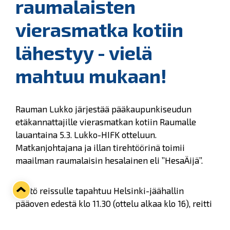
raumalaisten
vierasmatka kotiin
lähestyy - vielä
mahtuu mukaan!
Rauman Lukko järjestää pääkaupunkiseudun
etäkannattajille vierasmatkan kotiin Raumalle
lauantaina 5.3. Lukko-HIFK otteluun.
Matkanjohtajana ja illan tirehtöörinä toimii
maailman raumalaisin hesalainen eli ”HesaÄijä”.
Lähtö reissulle tapahtuu Helsinki-jäähallin
pääoven edestä klo 11.30 (ottelu alkaa klo 16), reitti
Raumalle ja takaisin kulkee Forssan kautta, josta
myös mahdollisuus hypätä kyytiin ja pois. Paluu