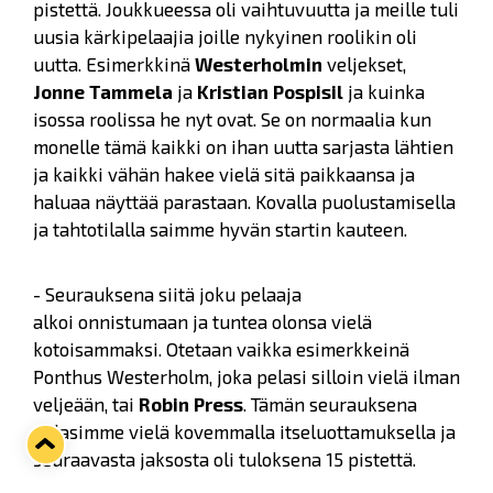
pistettä. Joukkueessa oli vaihtuvuutta ja meille tuli
uusia kärkipelaajia joille nykyinen roolikin oli
uutta. Esimerkkinä
Westerholmin
veljekset,
Jonne Tammela
ja
Kristian Pospisil
ja kuinka
isossa roolissa he nyt ovat. Se on normaalia kun
monelle tämä kaikki on ihan uutta sarjasta lähtien
ja kaikki vähän hakee vielä sitä paikkaansa ja
haluaa näyttää parastaan. Kovalla puolustamisella
ja tahtotilalla saimme hyvän startin kauteen.
- Seurauksena siitä joku pelaaja
alkoi onnistumaan ja tuntea olonsa vielä
kotoisammaksi. Otetaan vaikka esimerkkeinä
Ponthus Westerholm, joka pelasi silloin vielä ilman
veljeään, tai
Robin Press
. Tämän seurauksena
pelasimme vielä kovemmalla itseluottamuksella ja
seuraavasta jaksosta oli tuloksena 15 pistettä.