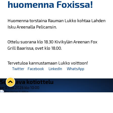
huomenna Foxissa!
Huomenna torstaina Rauman Lukko kohtaa Lahden
Isku Areenalla Pelicansin.
Ottelu suorana klo 18.30 Kivikylän Areenan Fox
Grill Baarissa, ovet klo 18.00.
Tervetuloa kannustamaan Lukko voittoon!
Twitter
Facebook
LinkedIn
WhatsApp
Seuraava kotiottelu
pe 07.08.2026 klo 10:00
VS
Lukko — Ässät
Osta liput