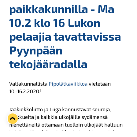
paikkakunnilla - Ma
10.2 klo 16 Lukon
pelaajia tavattavissa
Pyynpään
tekojääradalla
Valtakunnallista
Pipolätkäviikkoa
vietetään
10.-16.2.2020.!
Jääkiekkoliitto ja Liiga kannustavat seuroja,
joukkueita ja kaikkia ulkojäille sydämensä
menettäneitä ottamaan tuolloin ulkojäät haltuun
ja tekemään yhdessä viikosta tapahtuman joka