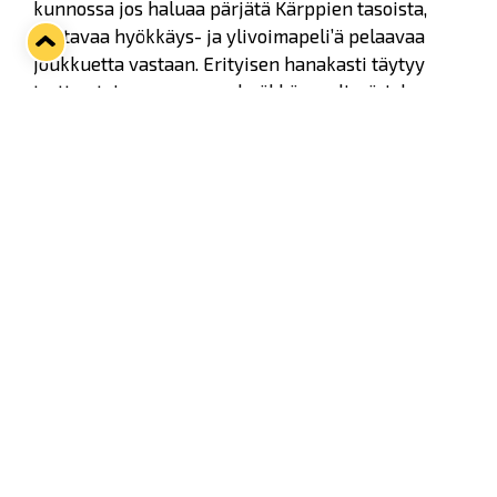
kunnossa jos haluaa pärjätä Kärppien tasoista,
loistavaa hyökkäys- ja ylivoimapeli’ä pelaavaa
joukkuetta vastaan. Erityisen hanakasti täytyy
tarttua toimeen omassa hyökkäyspelissä, joka
pääsi Ilvestä vastaan vähän hiipumaan.
Twitter
Facebook
LinkedIn
WhatsApp
Seuraava kotiottelu
pe 07.08.2026 klo 10:00
VS
Lukko — Ässät
Osta liput
Tuoreimmat uutiset
Kiekko-Espoo voittaa historian ensimmäisen naisten
Pitsiturnauksen
Lue juttu »
Pitsiturnauksen päiväliput on loppuunmyyty – Pitsitunnelmaan