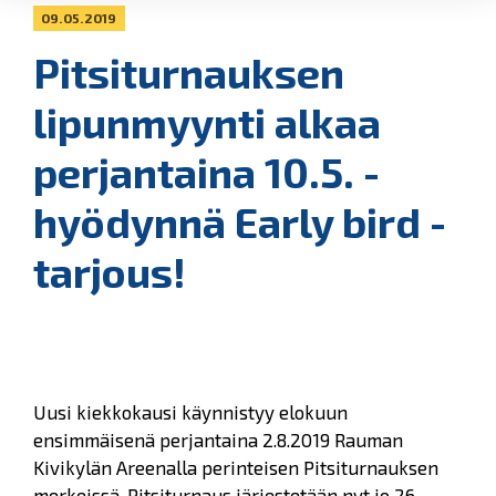
09.05.2019
Pitsiturnauksen
lipunmyynti alkaa
perjantaina 10.5. -
hyödynnä Early bird -
tarjous!
Uusi kiekkokausi käynnistyy elokuun
ensimmäisenä perjantaina 2.8.2019 Rauman
Kivikylän Areenalla perinteisen Pitsiturnauksen
merkeissä. Pitsiturnaus järjestetään nyt jo 26.