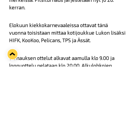
kerran.
Elokuun kiekkokarnevaaleissa ottavat tänä
vuonna toisistaan mittaa kotijoukkue Lukon lisäksi
HIFK, KooKoo, Pelicans, TPS ja Ässät.
Turnauksen ottelut alkavat aamulla klo 9.00 ja
loppuottelu pelataan klo 20.00. Alkulohkojen
arvonta suoritetaan myöhemmin, jolloin
julkaistaan myös otteluohjelma.
Lipunmyynti käyntiin 10.5.2019 – Early bird -
tarjous kesäkuun puoliväliin asti
Pitsiturnauksen lipunmyynti käynnistyy
perjantaina 10.5. klo 9.00. Tarjolla on aikuisten ja