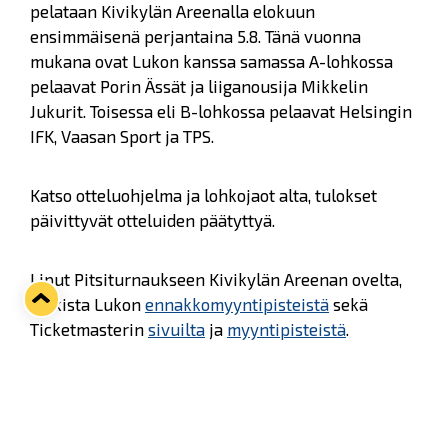
pelataan Kivikylän Areenalla elokuun
ensimmäisenä perjantaina 5.8. Tänä vuonna
mukana ovat Lukon kanssa samassa A-lohkossa
pelaavat Porin Ässät ja liiganousija Mikkelin
Jukurit. Toisessa eli B-lohkossa pelaavat Helsingin
IFK, Vaasan Sport ja TPS.
Katso otteluohjelma ja lohkojaot alta, tulokset
päivittyvät otteluiden päätyttyä.
Liput Pitsiturnaukseen Kivikylän Areenan ovelta,
kaikista Lukon
ennakkomyyntipisteistä
sekä
Ticketmasterin
sivuilta
ja
myyntipisteistä
.
Mikäli et pääse paikan päälle, voit lunastaa
Kepit.TV:n katseluoikeuden hintaan 12,99€
TÄSTÄ
.