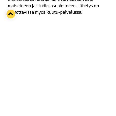
matseineen ja studio-osuuksineen. Lähetys on
katsottavissa myös Ruutu-palvelussa.
Ottelut alkavat aamulla klo 9.00, semifinaalit
pelataan klo 17.00 alkaen ja Pitsiturnauksen
huipennus eli finaali starttaa klo 20.00.
Twitter
Facebook
LinkedIn
WhatsApp
Seuraava kotiottelu
pe 07.08.2026 klo 10:00
VS
Lukko — Ässät
Osta liput
Tuoreimmat uutiset
Pitsiturnauksen päiväliput on loppuunmyyty – Pitsitunnelmaan
pääset myös Marina Vistan terassilla
Lue juttu »