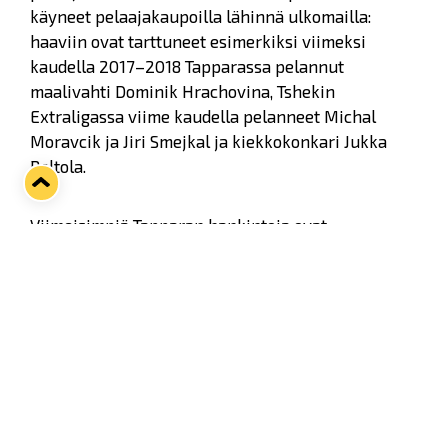
käyneet pelaajakaupoilla lähinnä ulkomailla:
haaviin ovat tarttuneet esimerkiksi viimeksi
kaudella 2017–2018 Tapparassa pelannut
maalivahti Dominik Hrachovina, Tshekin
Extraligassa viime kaudella pelanneet Michal
Moravcik ja Jiri Smejkal ja kiekkokonkari Jukka
Peltola.
Viimeisimpiä Tapparan hankintoja ovat
kanadalainen Blake Parlett ja ruotsalainen Eric
Norin. Tuoreiden vahvistusten lisäksi
mielenkiintoisimpia nimiä kirvesrintojen
puolustuksessa on ehdottomasti niin kaukalossa
kuin sosiaalisessakin mediassa tunteita herättävä
Ben Blood. Hyökkäyksen avainpelaajista
tamperelaisjoukkueessa jatkavat Kristian Kuusela,
Anton Levtchi ja Charles Bertrand.