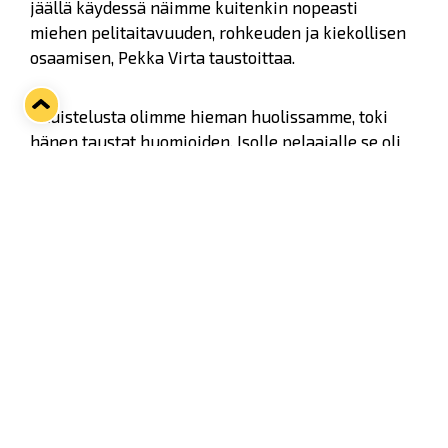
jäällä käydessä näimme kuitenkin nopeasti
miehen pelitaitavuuden, rohkeuden ja kiekollisen
osaamisen, Pekka Virta taustoittaa.
- Luistelusta olimme hieman huolissamme, toki
hänen taustat huomioiden. Isolle pelaajalle se oli
aika raskas vaihe muutenkin. Niin paljon kuitenkin
kiinnostuimme lisää Pospisilista, että ehdotimme
hänelle uutta jaksoa omatoimisen jälkeen.
Halusimme nähdä hänet peleissä ja myös miten
hän pysyy harjoittelumoodissa omatoimisen
aikana. Hän suostui mikä oli myös merkki siitä, että
hänen tahtotilansa tulla joukkueeseen oli iso.
Omatoimisen jakson jälkeen Pospisil vakuutti
nopeasti valmennusjohdon.